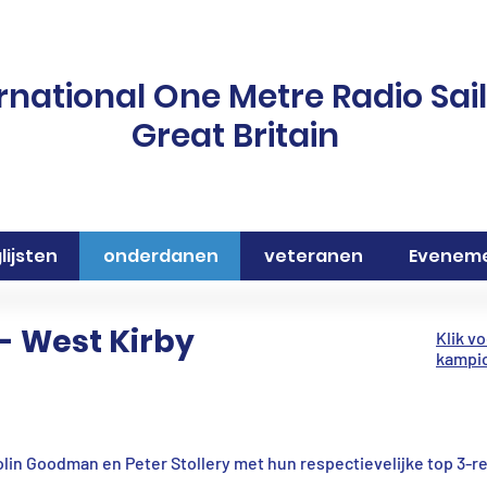
rnational One Metre Radio Sai
Great Britain
lijsten
onderdanen
veteranen
Evenem
- West Kirby
Klik v
kampi
Colin Goodman en Peter Stollery met hun respectievelijke top 3-r