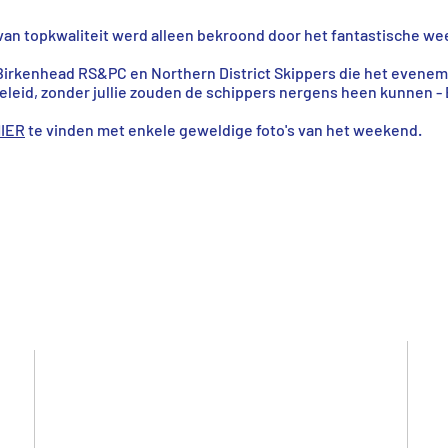
an topkwaliteit werd alleen bekroond door het fantastische wee
 Birkenhead RS&PC en Northern District Skippers die het evenem
leid, zonder jullie zouden de schippers nergens heen kunnen 
IER
te vinden met enkele geweldige foto's van het weekend.
Links
Links
IOMICA