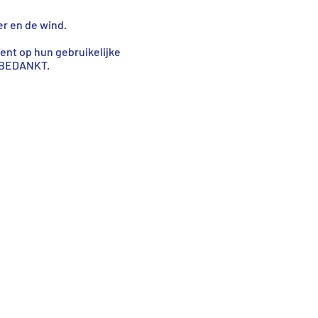
r en de wind.
ent op hun gebruikelijke
- BEDANKT.
Acknowledgements
Dankbetuigingen
Foto's met dank aan: