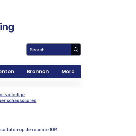
ling
enten
Bronnen
More
oor volledige
oenschapsscores
esultaten op de recente IOM