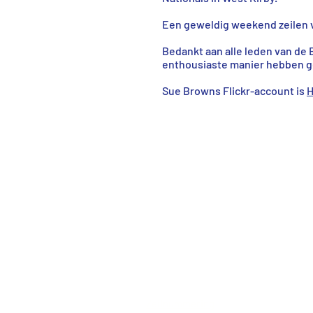
Een geweldig weekend zeilen v
Bedankt aan alle leden van de
enthousiaste manier hebben ge
Sue Browns Flickr-account is
H
IOM Resources
IOM-bronnen
Zeilnummering